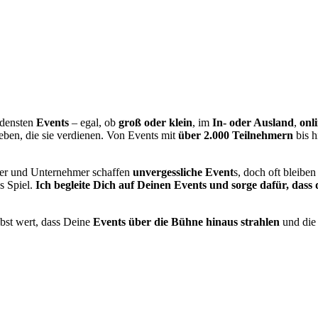
edensten
Events
– egal, ob
groß oder klein
, im
In- oder Ausland
,
onli
eben, die sie verdienen. Von Events mit
über 2.000 Teilnehmern
bis h
ter und Unternehmer schaffen
unvergessliche Event
s, doch oft bleiben
s Spiel.
Ich begleite Dich auf Deinen Events und sorge dafür, dass
elbst wert, dass Deine
Events über die Bühne hinaus strahlen
und die